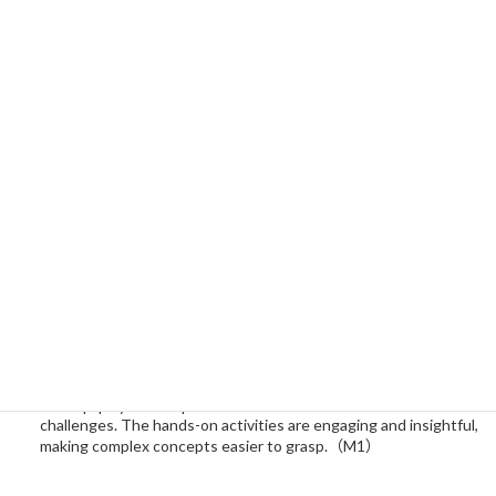
ワークショップは、「どこから手を付ければいい？？」と感じ
るような時、どの問題に切り込んでいくのか見極めるために必
要な問題を多角的に見る視点を学ぶことができます。きっと、
将来仕事をするときにも、そして論文のIntroductionを書くと
きにもこの観点は役立つはず！(D1)
このワークショップでは、チームにおけるアイデア創出の具体
的なやり方を実践的に学ぶことができます。実際に0からアイ
デアを出してプレゼンまで持っていかなければならない難しい
ワークではありますが、確実に自分の力になると思います。
(M2)
This workshop helps us to think outside the box. We can see
some problem from the bigger scope and also to pin point a
core problem that causes these problems in the first place.
This kind of thinking helps us especially as a student who does
research in Tokyo Tech. （M2）
I highly recommend this workshop to anyone interested in
sustainability and innovative problem-solving. It provides a
comprehensive understanding of system and design thinking,
and equips you with practical tools to tackle real-world
challenges. The hands-on activities are engaging and insightful,
making complex concepts easier to grasp.（M1）