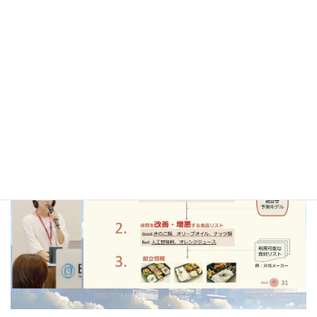
賞を受賞されました (*受賞当時）
2021年度ToTAL登録生（第4期生）で修了生の千葉のどかさんと
2023年度ToTAL登録生（第6期生）の小山歩さんが、2024年9月
30日に開催された、株式会社日本総合研究所主催のアクセラレー
ションプログラム「Tokyo Technology Commercialization
Program」の中間発表会・GAPファンド審査会でピッチを行い、
GAPファンド審査員特別賞を受賞しました。