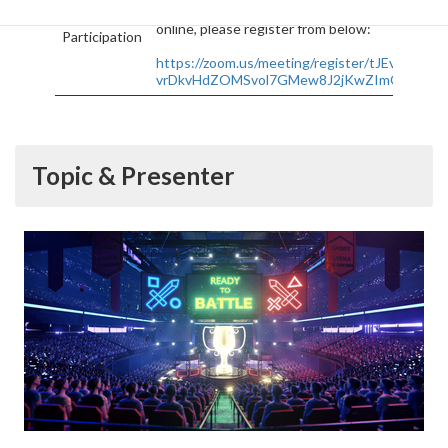
participation. If you are connecting
online, please register from below:
Participation
https://zoom.us/meeting/register/tJEvcu-
vrDkvHdZOMSvol7GMew8J2jKwZImC
Topic & Presenter