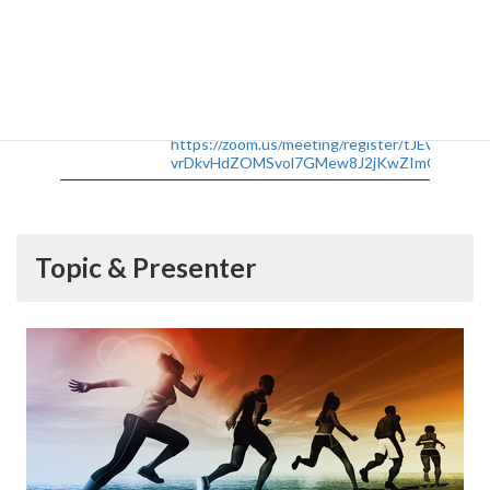
HUB-ICS, West 9 Building, Ookayama &
Venue:
J3 Building, Room 309, Suzukakedai
No registration is necessary for in-person
participation. If you are connecting
online, please register from below:
Participation
https://zoom.us/meeting/register/tJEvcu-
vrDkvHdZOMSvol7GMew8J2jKwZImC
Topic & Presenter