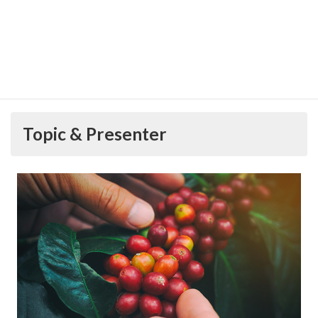
No registration is necessary for in-person
participation. If you are connecting
online, please register from below:
Participation
https://zoom.us/meeting/register/tJEvcu-
vrDkvHdZOMSvol7GMew8J2jKwZImC
Topic & Presenter