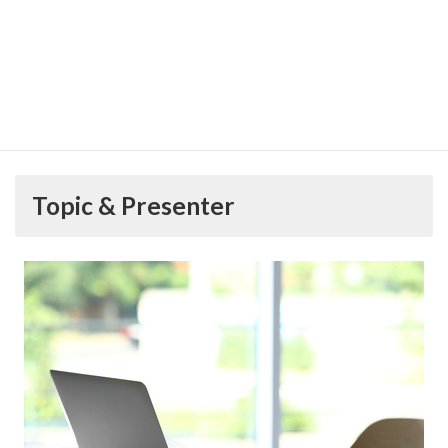
No registration is necessary for in-person
participation. If you are connecting
online, please register from below:
Participation
https://zoom.us/meeting/register/tJEvcu-
vrDkvHdZOMSvol7GMew8J2jKwZImC
Topic & Presenter