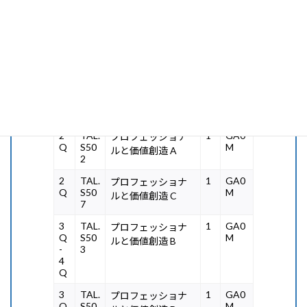
1
TAL.
2
GA0
リーダーシップ・
Q
W5
M,
グループワーク基
-
03
GA1
礎 II
2
M
Q
3
Q
-
4
Q
2
TAL.
1
GA0
プロフェッショナ
Q
S50
M
ルと価値創造 A
2
2
TAL.
1
GA0
プロフェッショナ
Q
S50
M
ルと価値創造 C
7
3
TAL.
1
GA0
プロフェッショナ
Q
S50
M
ルと価値創造 B
-
3
4
Q
3
TAL.
1
GA0
プロフェッショナ
Q
S50
M