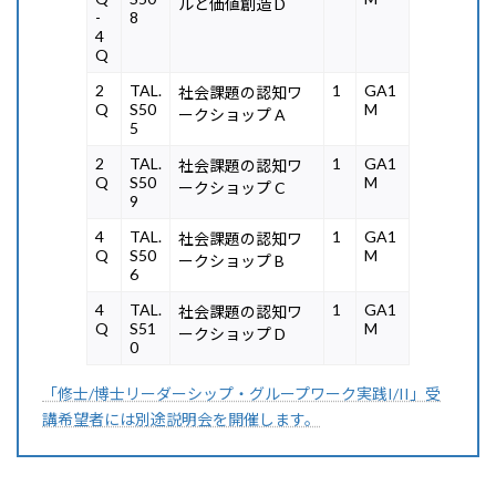
ルと価値創造 D
-
8
4
Q
2
TAL.
1
GA1
社会課題の認知ワ
Q
S50
M
ークショップ A
5
2
TAL.
1
GA1
社会課題の認知ワ
Q
S50
M
ークショップ C
9
4
TAL.
1
GA1
社会課題の認知ワ
Q
S50
M
ークショップ B
6
4
TAL.
1
GA1
社会課題の認知ワ
Q
S51
M
ークショップ D
0
「修士/博士リーダーシップ・グループワーク実践I/II」受
講希望者には別途説明会を開催します。