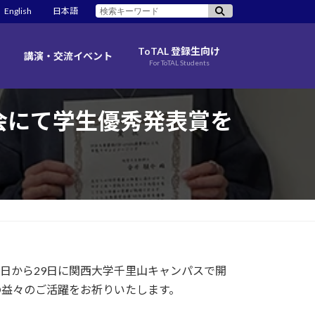
検
English
日本語
索:
ToTAL 登録生向け
講演・交流イベント
For ToTAL Students
年会にて学生優秀発表賞を
26日から29日に関西大学千里山キャンパスで開
の益々のご活躍をお祈りいたします。