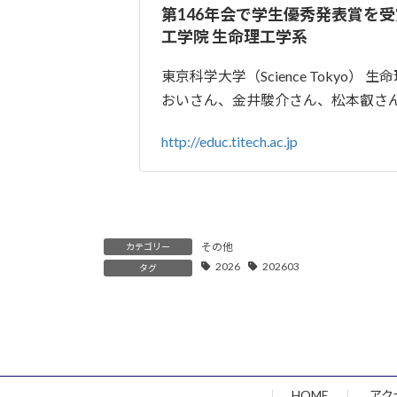
第146年会で学生優秀発表賞を受賞 | 生
工学院 生命理工学系
東京科学大学（Science Tokyo
おいさん、金井駿介さん、松本叡さん
http://educ.titech.ac.jp
その他
カテゴリー
2026
202603
タグ
HOME
アク