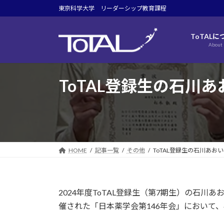
コ
ナ
東京科学大学 リーダーシップ教育課程
ン
ビ
テ
ゲ
ToTALに
ン
ー
About
ツ
シ
へ
ョ
ス
ン
ToTAL登録生の石川
キ
に
ッ
移
プ
動
HOME
記事一覧
その他
ToTAL登録生の石川あ
2024年度ToTAL登録生（第7期生）の石川
催された「日本薬学会第146年会」において