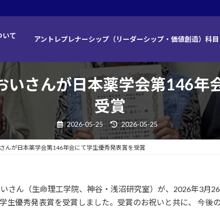
ついて
アントレプレナーシップ（リーダーシップ・価値創造）科目
あおいさんが日本薬学会第146
受賞
最
2026-05-25
2026-05-25
終
更
新
おいさんが日本薬学会第146年会にて学生優秀発表賞を受賞
日
時
:
あおいさん（生命理工学院、神谷・浅沼研究室）が、2026年3月
、学生優秀発表賞を受賞しました。受賞のお祝いと共に、 今後