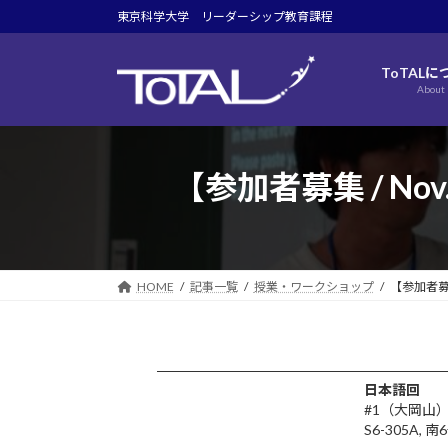
コ
ナ
東京科学大学 リーダーシップ教育課程
ン
ビ
テ
ゲ
ToTALに
ン
ー
About
ツ
シ
へ
ョ
ス
ン
【参加者募集 / N
キ
に
ッ
移
プ
動
HOME
記事一覧
授業・ワークショップ
【参加者募
日本語回
#1（大岡山） 
S6-305A,