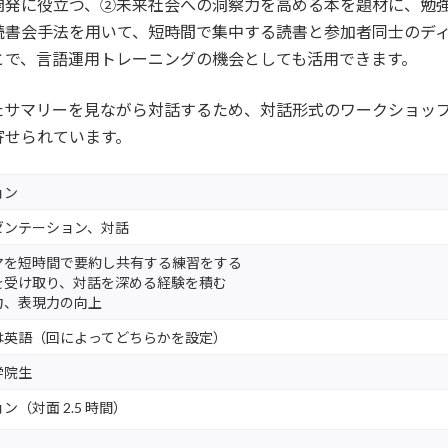
開発に役立つ、②未来社会への洞察力を高める本を題材に、勉
読書会手法を用いて、短時間で集中する読書と参加者同士のデ
とで、言語運用トレーニングの機会としても活用できます。
たサマリーを見ながら対話するため、対話形式のワークショッ
寄せられています。
ョン
ゼンテーション、対話
マを短時間で要約し共有する練習をする
を受け取り、対話を深める経験を積む
力、表現力の向上
は英語（回によってどちらかを設定）
学院生
ン（対面 2.5 時間）