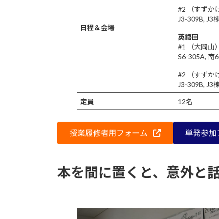
#2 （すずかけ
J3-309B,
日程＆会場
英語回
#1 （大岡山）
S6-305A,
#2 （すずかけ
J3-309B,
定員
12名
授業履修者用フォーム
単発参加
本を間に置くと、意外と