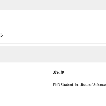
る
渡辺佑
PhD Student, Institute of Scienc