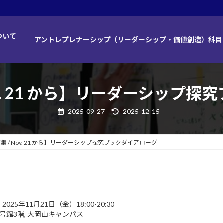
ついて
アントレプレナーシップ（リーダーシップ・価値創造）科目
ov. 21 から】リーダーシップ
最
2025-09-27
2025-12-15
終
更
新
日
集 / Nov. 21 から】リーダーシップ探究ブックダイアローグ
時
:
2025年11月21日（金）18:00-20:30
 南6号館3階, 大岡山キャンパス