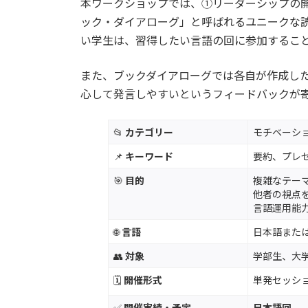
本ワークショップでは、①リーダーシップの
ック・ダイアローグ」と呼ばれるユニークな
い学生は、習得したい言語の回に参加するこ
また、ブックダイアローグでは各自が作成し
心して発言しやすいというフィードバックが
📂
カテゴリー
モチベーシ
📌
キーワード
要約、プレ
🎯
目的
複雑なテー
他者の視点
言語運用能
🌐
言語
日本語また
👥
対象
学部生、大
🗓
開催形式
単発セッショ
✅
開催実績・予定
日本語回