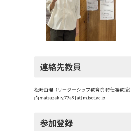
連絡先教員
松崎由理（リーダーシップ教育院 特任准教授
📩 matsuzaki.y.77a9 [at] m.isct.ac.jp
参加登録