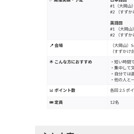
#1（大岡山） 
#2 （すずかけ
英語回
#1 （大岡山）
#2 （すずかけ
📍 会場
（大岡山）S6
（すずかけ台）
🌟
こんな方におすすめ
・短い時間
・集中して
・自分では
・他の人と
📊
ポイント数
各回 2.5
🎟️
定員
12名