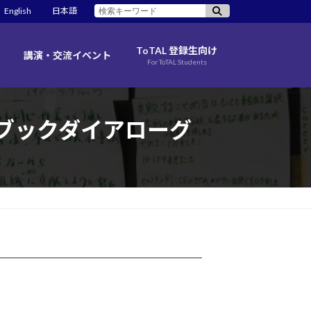
検
English
日本語
索:
ToTAL 登録生向け
講演・交流イベント
For ToTAL Students
探究ブックダイアローグ